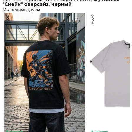
"Снейк" оверсайз, черный
Мы рекомендуем
HooK
HooK
В наличии
В наличии