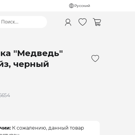
Русский
ка "Медведь"
йз, черный
6654
чии:
К сожалению, данный товар