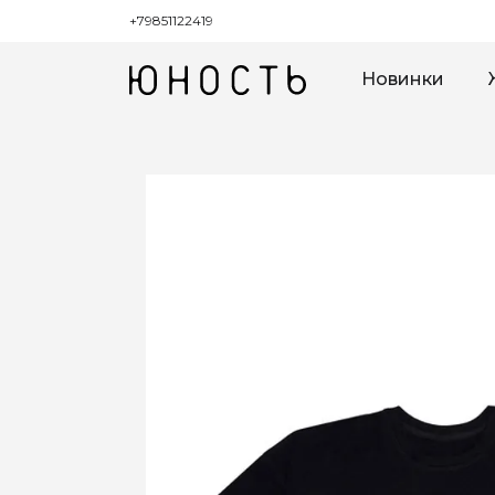
+79851122419
Новинки