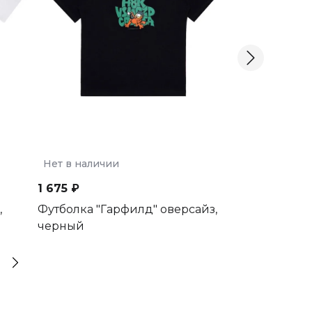
Нет в наличии
Нет в наличии
1 675 ₽
1 675 ₽
,
Футболка "Гарфилд" оверсайз,
Футболка "Сн
черный
белый