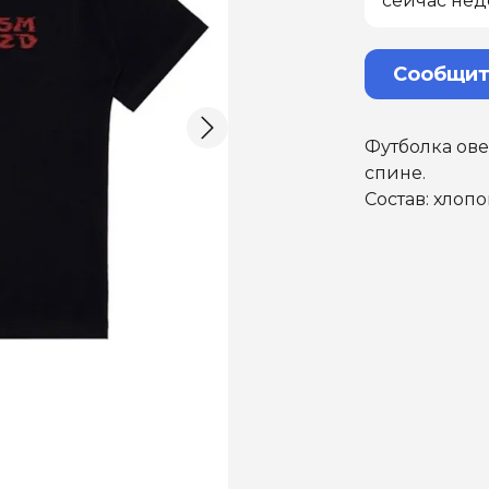
сейчас нед
Сообщит
Футболка ове
спине.
Состав: хлоп