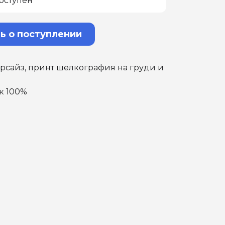
оступен
ь о поступлении
рсайз, принт шелкография на груди и
ок 100%