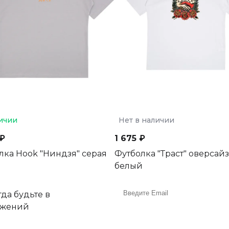
ичии
Нет в наличии
 ₽
1 675 ₽
лка Hook "Ниндзя" серая
Футболка "Траст" оверсайз
белый
да будьте в
ожений