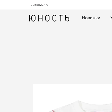
+79851122419
Новинки