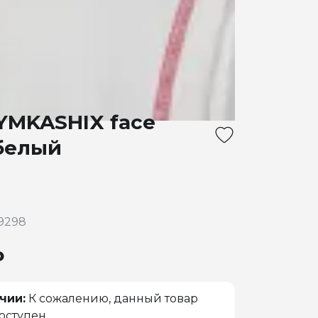
YMKASHIX face
 белый
9298
₽
чии:
К сожалению, данный товар
оступен