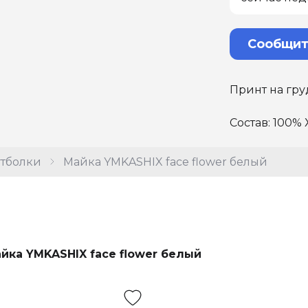
Сообщит
Принт на гру
Состав: 100% 
тболки
Майка YMKASHIX face flower белый
йка YMKASHIX face flower белый