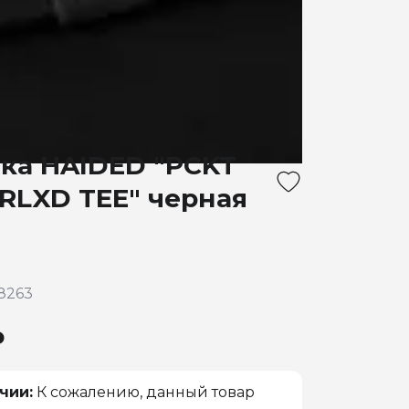
ка HAIDED "PCKT
RLXD TEE" черная
8263
₽
чии:
К сожалению, данный товар