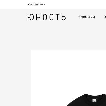
+79851122419
Новинки