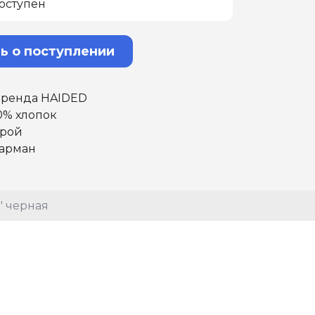
оступен
ь о поступлении
 бренда HAIDED
0% хлопок
крой
арман
" черная