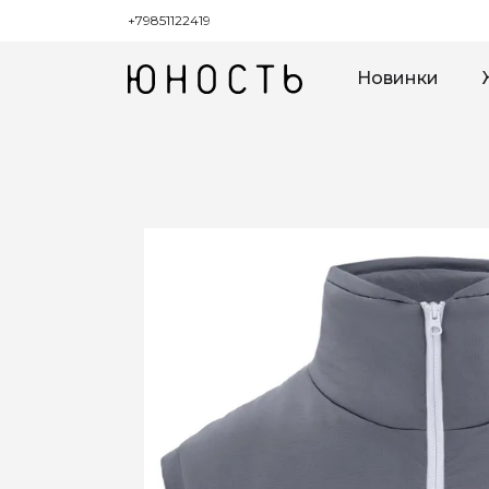
+79851122419
Новинки