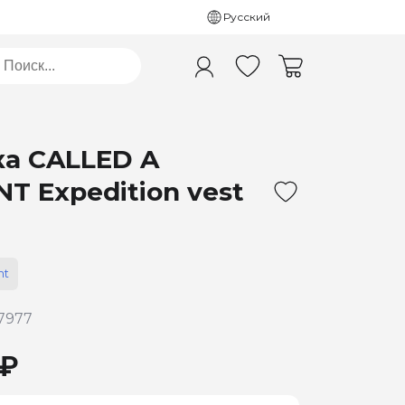
Русский
а CALLED A
T Expedition vest
nt
7977
 ₽