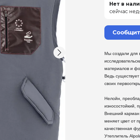
Нет в нали
сейчас нед
Сообщит
Мы создали для 
исследовательск
материалов и ф
Ведь существует
своих первооткр
Нелойн, преобла
износостойкий, п
Внешний карман 
меняет цвет от п
качественная фу
Утеплитель Alpo