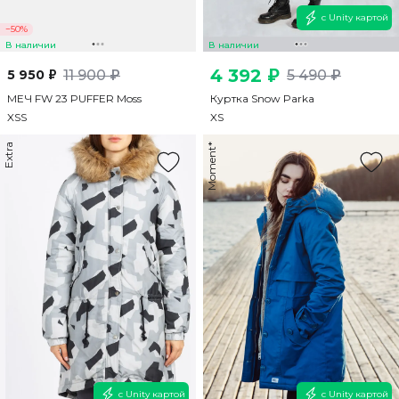
с Unity картой
−50%
В наличии
В наличии
4 392 ₽
5 950 ₽
11 900 ₽
5 490 ₽
МЕЧ FW 23 PUFFER Moss
Куртка Snow Parka
XS
S
XS
Extra
Moment*
с Unity картой
с Unity картой