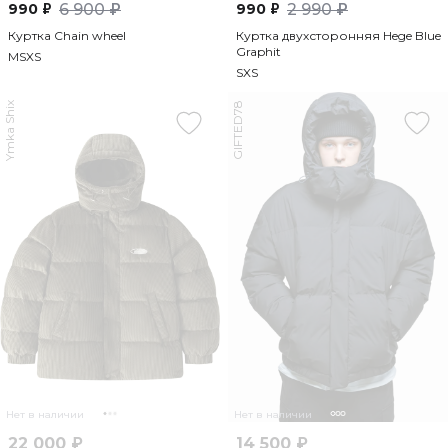
990 ₽
6 900 ₽
990 ₽
2 990 ₽
Куртка Chain wheel
Куртка двухсторонняя Hege Blue
Graphit
M
S
XS
S
XS
Ymka Shix
GIFTED78
Нет в наличии
Нет в наличии
22 000 ₽
14 500 ₽