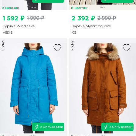
В наличии
В наличии
1 592 ₽
2 392 ₽
1 990 ₽
2 990 ₽
Куртка Wind cave
Куртка Mystic bounce
M
S
XS
XS
Flicka
Flicka
с Unity картой
с Unity картой