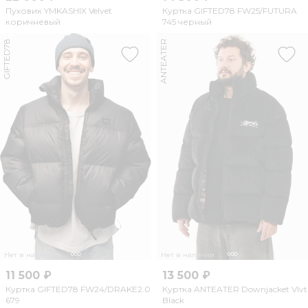
Пуховик YMKASHIX Velvet
Куртка GIFTED78 FW25/FUTURA
коричневый
745 черный
GIFTED78
ANTEATER
Нет в наличии
Нет в наличии
11 500 ₽
13 500 ₽
Куртка GIFTED78 FW24/DRAKE2.0
Куртка ANTEATER Downjacket Vlvt
679
Black