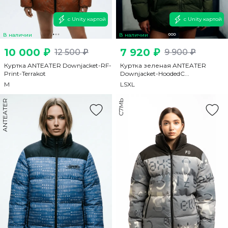
с Unity картой
с Unity картой
В наличии
В наличии
10 000 ₽
7 920 ₽
12 500 ₽
9 900 ₽
Куртка ANTEATER Downjacket-RF-
Куртка зеленая ANTEATER
Print-Terrakot
Downjacket-HoodedC...
M
L
S
XL
ANTEATER
С7МЬ