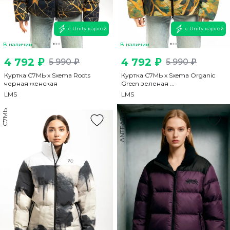
с Unity картой
с Unity картой
В наличии
В наличии
4 792 ₽
4 792 ₽
5 990 ₽
5 990 ₽
Куртка С7МЬ x Sxema Roots
Куртка С7МЬ x Sxema Organic
черная женская
Green зеленая ...
L
M
S
L
M
S
С7МЬ
ANTEATER