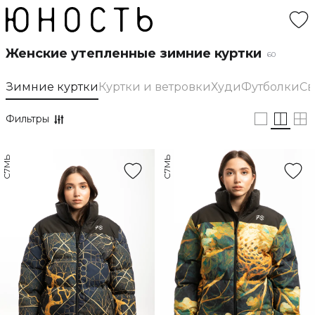
Женские утепленные зимние куртки
60
Зимние куртки
Куртки и ветровки
Худи
Футболки
Св
Фильтры
С7МЬ
С7МЬ