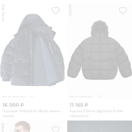
Ymka Shix
ISSAYA
Нет в наличии
Нет в наличии
16 000 ₽
11 165 ₽
Пуховик YMKASHIX Velvet темно
Куртка ISSAYA Segment Puffer
синий
черный is1
GIFTED78