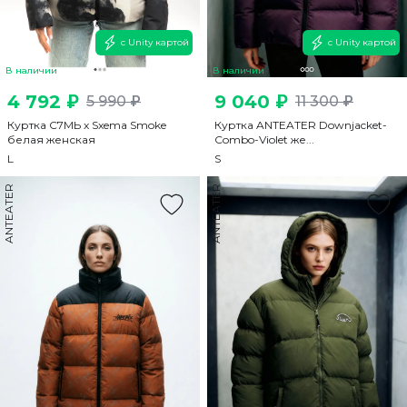
с Unity картой
с Unity картой
В наличии
В наличии
4 792 ₽
9 040 ₽
5 990 ₽
11 300 ₽
Куртка С7МЬ x Sxema Smoke
Куртка ANTEATER Downjacket-
белая женская
Combo-Violet же...
L
S
ANTEATER
ANTEATER