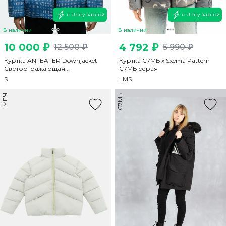
с Unity картой
с Unity картой
В наличии
В наличии
10 000 ₽
4 792 ₽
12 500 ₽
5 990 ₽
Куртка ANTEATER Downjacket
Куртка С7МЬ x Sxema Pattern
Светоотражающая...
С7МЬ серая
S
L
M
S
МЕЧ
С7МЬ