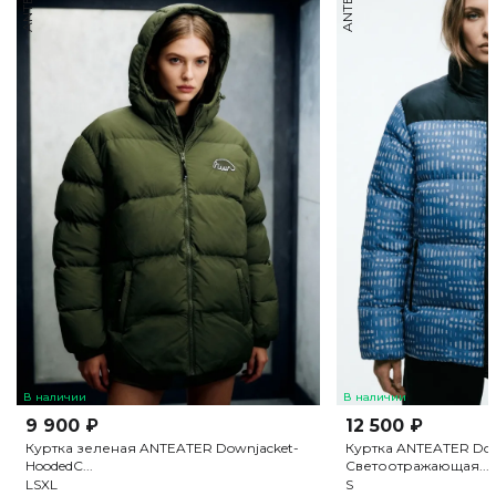
В наличии
В наличии
9 900 ₽
12 500 ₽
Куртка зеленая ANTEATER Downjacket-
Куртка ANTEATER Dow
HoodedC...
Светоотражающая...
L
S
XL
S