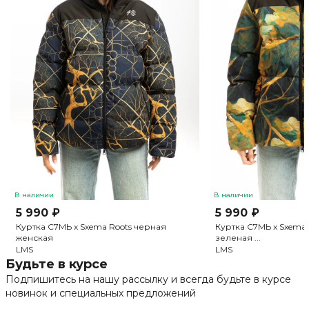
В наличии
В наличии
5 990 ₽
5 990 ₽
Куртка С7МЬ x Sxema Roots черная
Куртка С7МЬ x Sxema 
женская
зеленая ...
L
M
S
L
M
S
Будьте в курсе
Подпишитесь на нашу рассылку и всегда будьте в курсе
новинок и специальных предложений