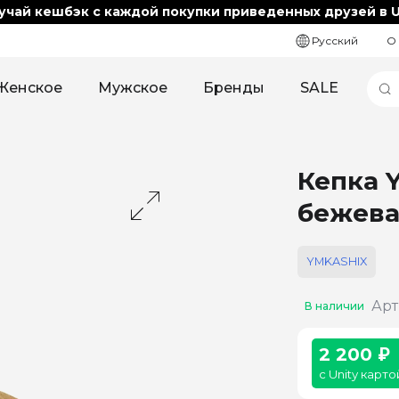
учай кешбэк с каждой покупки приведенных друзей в U
Русский
О
Женское
Мужское
Бренды
SALE
Кепка 
бежева
YMKASHIX
Арт
В наличии
2 200 ₽
с Unity карто