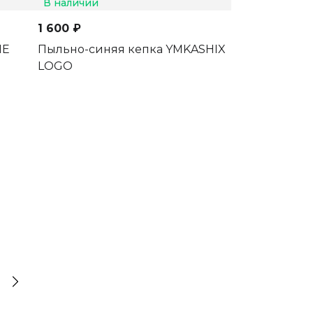
В наличии
В наличии
1 600 ₽
1 600 ₽
ME
Пыльно-синяя кепка YMKASHIX
Кепка YMKASH
LOGO
фисташковая