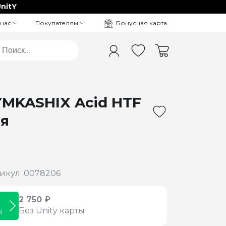
nitY
Бонусная карта
 нас
Покупателям
YMKASHIX Acid HTF
я
икул: 0078206
2 750 ₽
Без Unity карты
й