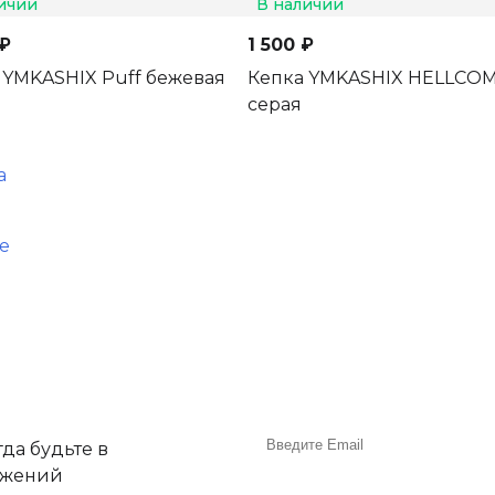
ичии
В наличии
 ₽
1 500 ₽
 YMKASHIX Puff бежевая
Кепка YMKASHIX HELLCO
серая
а
е
да будьте в
ожений