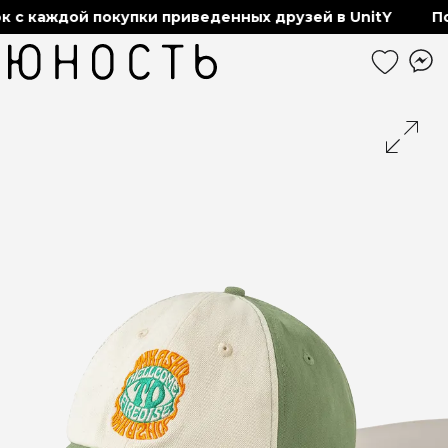
 с каждой покупки приведенных друзей в UnitY
По