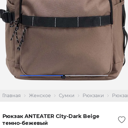
Главная
Женское
Сумки
Рюкзаки
Рюкза
Рюкзак ANTEATER City-Dark Beige
темно-бежевый