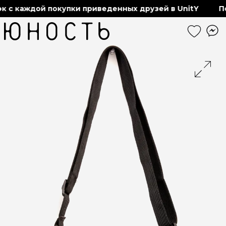
 с каждой покупки приведенных друзей в UnitY
По