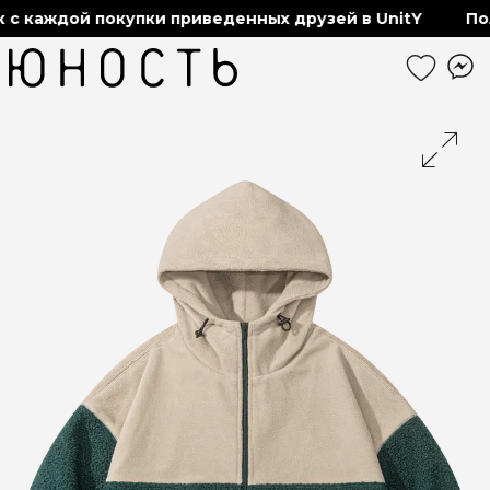
аждой покупки приведенных друзей в UnitY
Получа