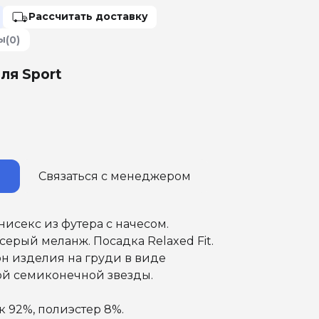
Рассчитать доставку
ы
(0)
ля Sport
Связаться с менеджером
унисекс из футера с начесом.
-серый меланж. Посадка Relaxed Fit.
н изделия на груди в виде
й семиконечной звезды.
к 92%, полиэстер 8%.