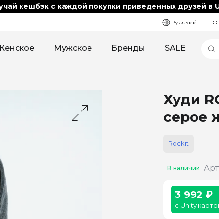
учай кешбэк с каждой покупки приведенных друзей в U
Русский
О
Женское
Мужское
Бренды
SALE
Худи R
серое 
Rockit
Арт
В наличии
3 992 ₽
с Unity карто