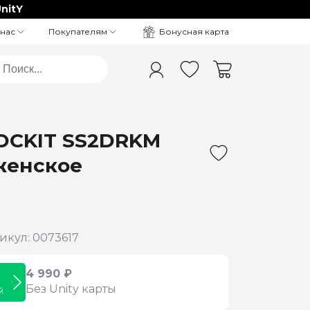
nitY
Бонусная карта
 нас
Покупателям
OCKIT SS2DRKM
женское
икул: 0073617
4 990 ₽
Без Unity карты
й