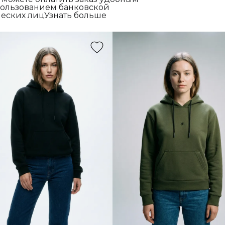
спользованием банковской
еских лицУзнать больше