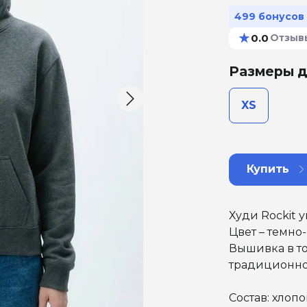
499 бонусов
★
0.0
Отзыв
Размеры д
XS
Купить
Худи Rockit 
Цвет – темно
Вышивка в то
традиционно
Состав: хлопо