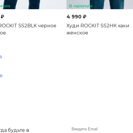
ичии
В наличии
 ₽
4 990 ₽
ROCKIT SS2BLK черное
Худи ROCKIT SS2HK хаки
ое
женское
а
е
да будьте в