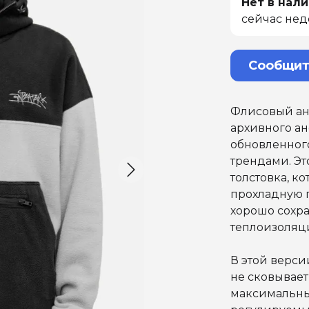
Нет в нали
сейчас нед
Сообщит
Флисовый ано
архивного ан
обновленног
трендами. Эт
толстовка, к
прохладную п
хорошо сохра
теплоизоляц
В этой верси
не сковывае
максимальны