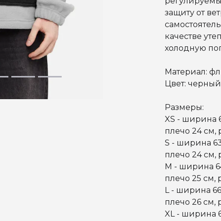
регулируемы
защиту от вет
самостоятел
качестве уте
холодную пог
Материал: фл
Цвет: черный
Размеры:
XS - ширина 6
плечо 24 см, 
S - ширина 63
плечо 24 см, 
M - ширина 6
плечо 25 см, 
L - ширина 66
плечо 26 см, 
XL - ширина 