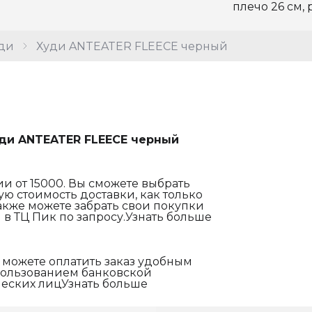
плечо 26 см, 
ди
Худи ANTEATER FLEECE черный
ди ANTEATER FLEECE черный
и от 15000. Вы сможете выбрать
ю стоимость доставки, как только
акже можете забрать свои покупки
 в ТЦ Пик по запросу.Узнать больше
 можете оплатить заказ удобным
спользованием банковской
еских лицУзнать больше