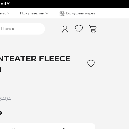
nitY
Бонусная карта
 нас
Покупателям
NTEATER FLEECE
й
8404
₽