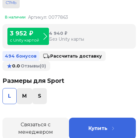
С7МЬ
Артикул: 0077863
В наличии
3 952 ₽
4 940 ₽
Без Unity карты
с Unity картой
Рассчитать доставку
494 бонусов
★
0.0
Отзывы
(0)
Размеры для Sport
L
M
S
Связаться с
Купить
менеджером