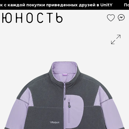
каждой покупки приведенных друзей в UnitY
Получ