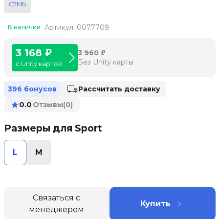
С7МЬ
Артикул: 0077709
В наличии
3 168 ₽
3 960 ₽
Без Unity карты
с Unity картой
Рассчитать доставку
396 бонусов
★
0.0
Отзывы
(0)
Размеры для Sport
L
M
Связаться с
Купить
менеджером