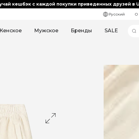
учай кешбэк с каждой покупки приведенных друзей в U
Русский
О
Женское
Мужское
Бренды
SALE