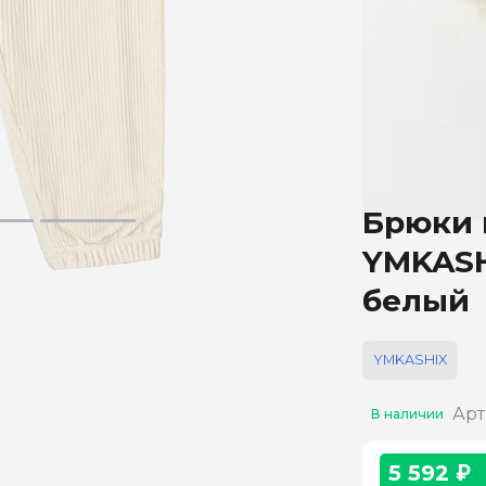
Брюки
YMKASHI
белый
YMKASHIX
Арт
В наличии
5 592 ₽