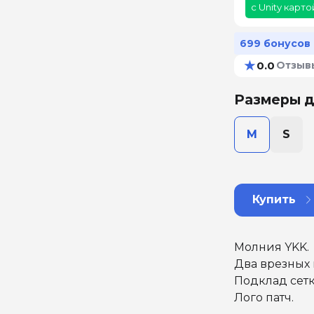
с Unity карто
699 бонусов
★
0.0
Отзыв
Размеры д
M
S
Купить
Молния YKK.
Два врезных 
Подклад сетк
Лого патч.