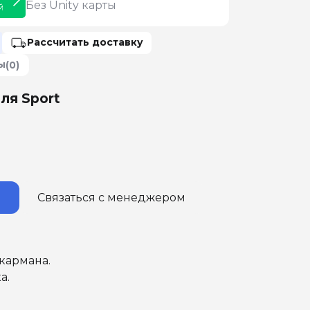
Без Unity карты
й
Рассчитать доставку
ы
(0)
ля Sport
Связаться с менеджером
кармана.
а.