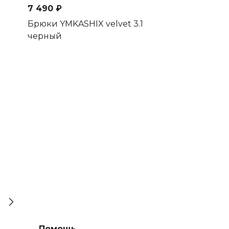
7 490 ₽
5 990 ₽
Брюки YMKASHIX velvet 3.1
Брюки велюр
черный
Puff черный
Помощь