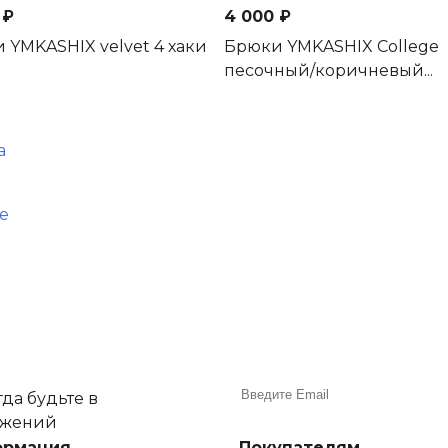
 ₽
4 000 ₽
 YMKASHIX velvet 4 хаки
Брюки YMKASHIX College
песочный/коричневый...
а
е
да будьте в
ожений
ормация
Покупателям