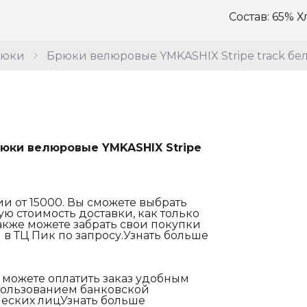
Состав: 65% Х
рюки
Брюки велюровые YMKASHIX Stripe track бе
юки велюровые YMKASHIX Stripe
и от 15000. Вы сможете выбрать
ю стоимость доставки, как только
акже можете забрать свои покупки
 в ТЦ Пик по запросу.Узнать больше
 можете оплатить заказ удобным
спользованием банковской
еских лицУзнать больше