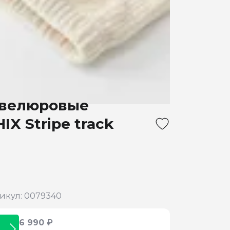
 велюровые
X Stripe track
икул: 0079340
6 990 ₽