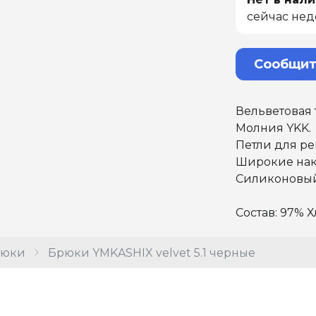
сейчас нед
Сообщит
Вельветовая 
Молния YKK.
Петли для ре
Широкие нак
Силиконовый 
Состав: 97% 
рюки
Брюки YMKASHIX velvet 5.1 черные