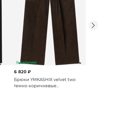
В наличии
В наличии
6 820 ₽
8 470 ₽
Брюки YMKASHIX velvet two
Брюки YMKASH
темно-коричневые...
бордовый/пес