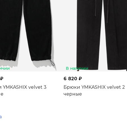
ичии
В наличии
 ₽
6 820 ₽
 YMKASHIX velvet 3
Брюки YMKASHIX velvet 2
ые
черные
а