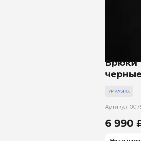
Брюки Y
черны
YMKASHIX
Артикул: 007
6 990 
Нет в нали