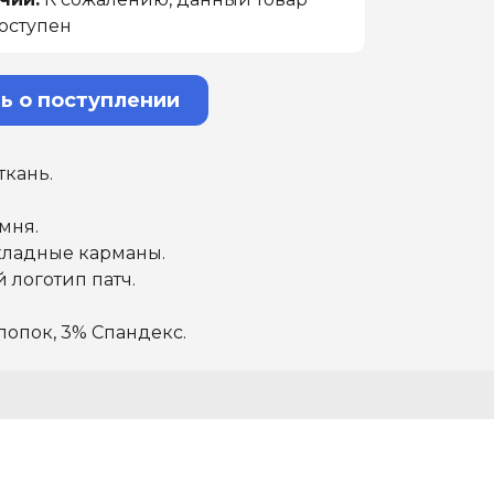
оступен
ь о поступлении
ткань.
мня.
ладные карманы.
логотип патч.
Хлопок, 3% Спандекс.