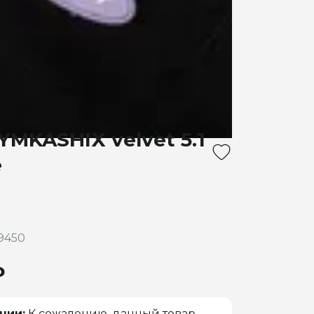
MKASHIX velvet 5.1
е
9450
₽
чии:
К сожалению, данный товар