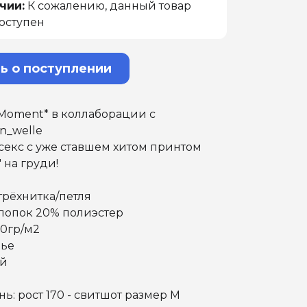
чии:
К сожалению, данный товар
оступен
ь о поступлении
 Moment* в коллаборации с
n_welle
секс с уже ставшем хитом принтом
 на груди!
 трёхнитка/петля
хлопок 20% полиэстер
30гр/м2
нье
ый
ь: рост 170 - свитшот размер М