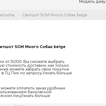
Модель девуш
итшоты
Свитшот SGM Много Собак beige
итшот SGM Много Собак beige
и от 15000. Вы сможете выбрать
ю стоимость доставки, как только
акже можете забрать свои покупки
 в ТЦ Пик по запросу.Узнать больше
 можете оплатить заказ удобным
спользованием банковской
еских лицУзнать больше