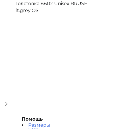
Толстовка 8802 Unisex BRUSH
Толстовка с 
lt.grey OS
Unisex Logo BR
Помощь
Размеры