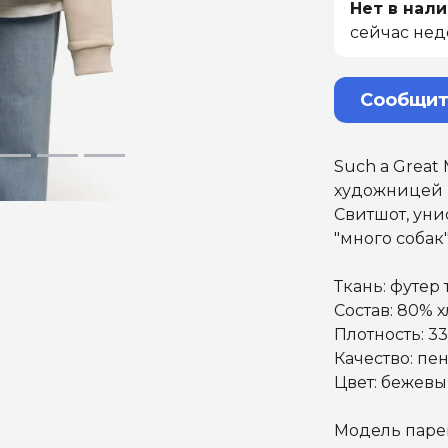
Нет в нали
сейчас нед
Сообщит
Such a Great
художницей 
Свитшот, уни
"много собак"
Ткань: футер
Состав: 80% 
Плотность: 3
Качество: пе
Цвет: бежев
Модель парен