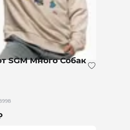
т SGM Много Собак
8998
₽