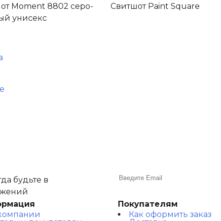
от Moment 8802 серо-
Свитшот Paint Square
ый унисекс
а
е
да будьте в
ожений
ормация
Покупателям
компании
Как оформить заказ