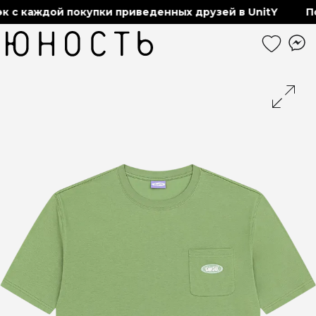
с каждой покупки приведенных друзей в UnitY
Полу