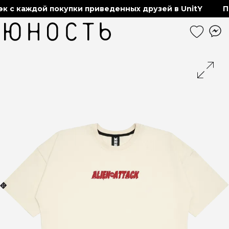
 с каждой покупки приведенных друзей в UnitY
По