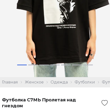
Главная
Женское
Одежда
Футболки
Фут
Футболка С7МЬ Пролетая над
гнездом