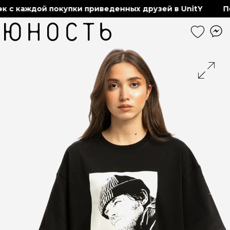
 с каждой покупки приведенных друзей в UnitY
По