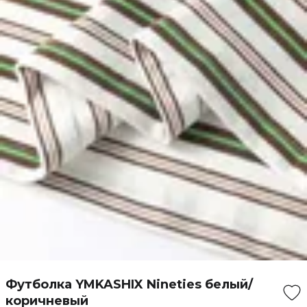
Футболка YMKASHIX Nineties белый/
коричневый