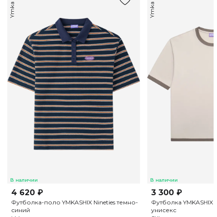
Ymka Shix
Ymka Shix
В наличии
В наличии
4 620 ₽
3 300 ₽
Футболка-поло YMKASHIX Nineties темно-
Футболка YMKASHIX H
синий
унисекс