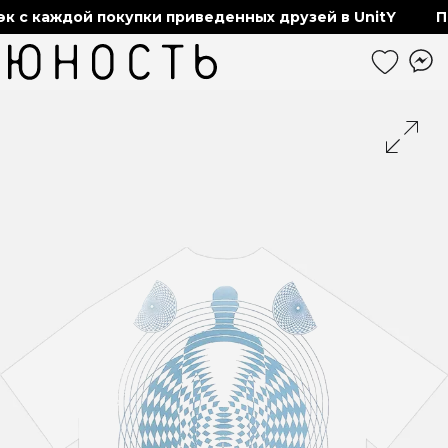
 с каждой покупки приведенных друзей в UnitY
По