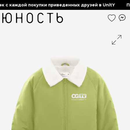
 с каждой покупки приведенных друзей в UnitY
По