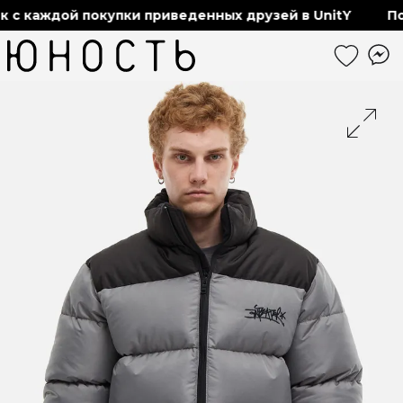
каждой покупки приведенных друзей в UnitY
Получ