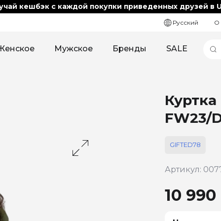
учай кешбэк с каждой покупки приведенных друзей в U
Русский
О
Женское
Мужское
Бренды
SALE
Куртка
FW23/D
GIFTED78
Артикул: 007
10 990