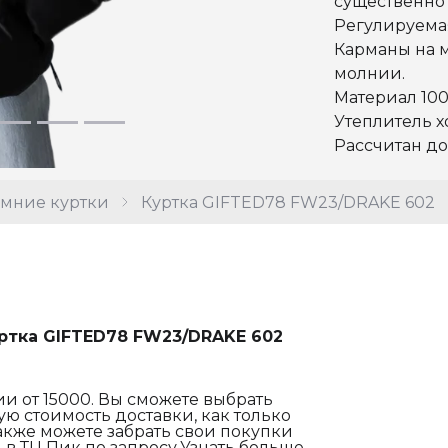
существенно
Регулируемая
Карманы на 
молнии.
Материал 100
Утеплитель 
Рассчитан до 
мние куртки
Куртка GIFTED78 FW23/DRAKE 602
ртка GIFTED78 FW23/DRAKE 602
и от 15000. Вы сможете выбрать
ю стоимость доставки, как только
акже можете забрать свои покупки
 в ТЦ Пик по запросу.Узнать больше