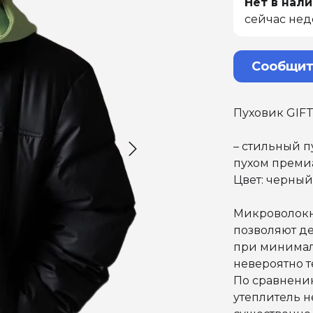
Нет в нали
сейчас нед
Сообщит
Пуховик GIF
– стильный 
пухом премиа
Цвет: черный
Микроволокн
позволяют д
при минималь
невероятно т
По сравнени
утеплитель н