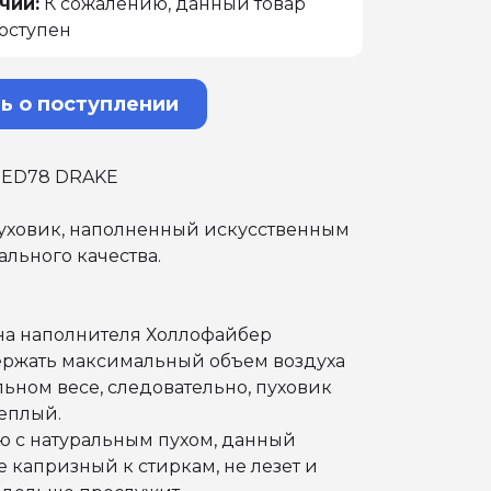
чии:
К сожалению, данный товар
оступен
ь о поступлении
TED78 DRAKE
пуховик, наполненный искусственным
льного качества.
а наполнителя Холлофайбер
ержать максимальный объем воздуха
ном весе, следовательно, пуховик
еплый.
ю с натуральным пухом, данный
е капризный к стиркам, не лезет и