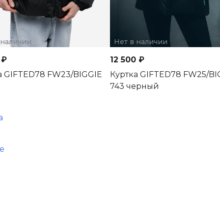
 наличии
Нет в наличии
 ₽
12 500 ₽
а GIFTED78 FW23/BIGGIE
Куртка GIFTED78 FW25/BI
743 черный
а
е