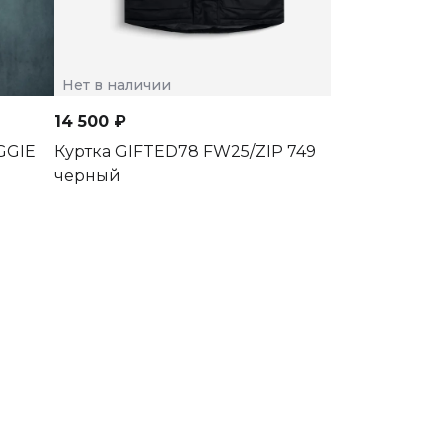
Нет в наличии
Нет в наличии
14 500 ₽
11 500 ₽
GGIE
Куртка GIFTED78 FW25/ZIP 749
Куртка GIFTE
черный
FW24/DRAKE2