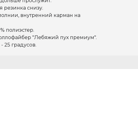
 дольше прослужит.
 резинка снизу.
молнии, внутренний карман на
% полиэстер.
холлофайбер "Лебяжий пух премиум".
- 25 градусов.