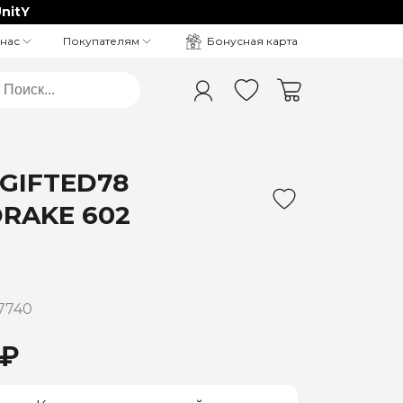
nitY
Бонусная карта
 нас
Покупателям
 GIFTED78
RAKE 602
7740
 ₽