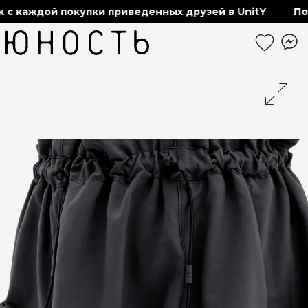
аждой покупки приведенных друзей в UnitY
Получа